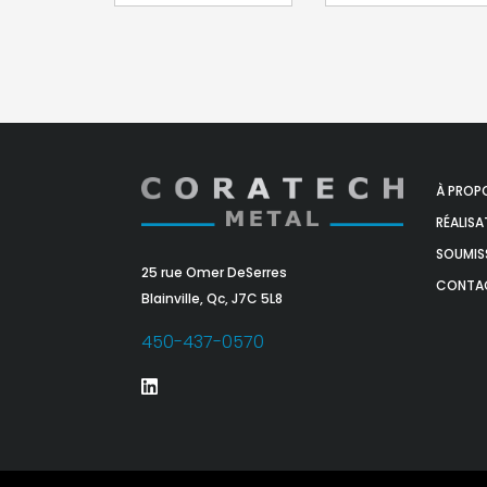
À PROP
RÉALISA
SOUMIS
25 rue Omer DeSerres
CONTA
Blainville, Qc, J7C 5L8
450-437-0570