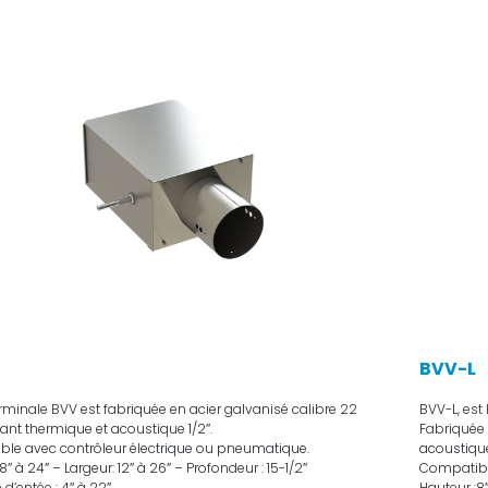
BVV-L
erminale BVV est fabriquée en acier galvanisé calibre 22
BVV-L, est
ant thermique et acoustique 1/2″.
Fabriquée 
le avec contrôleur électrique ou pneumatique.
acoustique
8″ à 24″ – Largeur: 12″ à 26″ – Profondeur : 15-1/2″
Compatibl
d’entée : 4″ à 22″
Hauteur :8″