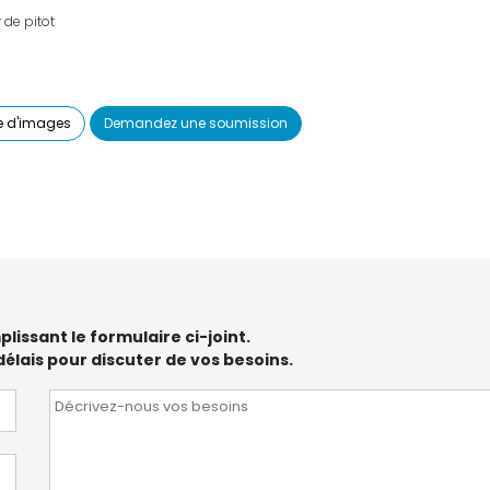
 de pitot
e d'images
Demandez une soumission
ssant le formulaire ci-joint.
élais pour discuter de vos besoins.