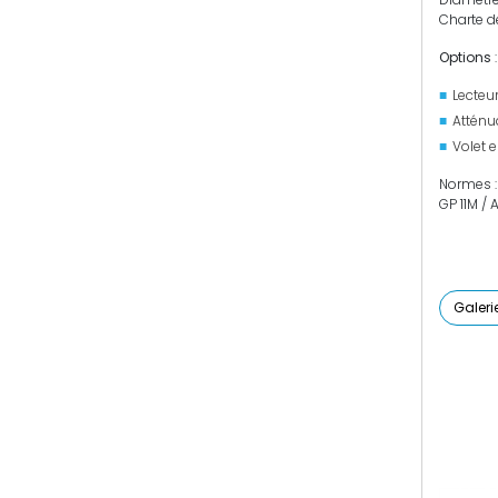
Charte de
Options
:
Lecteur
Atténu
Volet 
Normes :
GP 11M /
Galeri