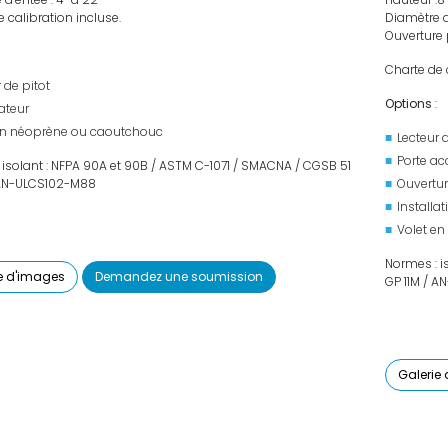
 calibration incluse.
Diamètre d’
Ouverture 
Charte de 
 de pitot
Options
:
ateur
en néoprène ou caoutchouc
Lecteur 
Porte a
 isolant : NFPA 90A et 90B / ASTM C-1071 / SMACNA / CGSB 51
 AN-ULCS102-M88
Ouvertur
Installa
Volet e
Normes : i
e d'images
Demandez une soumission
GP 11M / 
Galerie