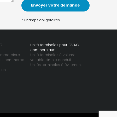
* Champs obligatoires
AC
Unité terminales pour CVAC
commerciaux
commerciaux
Unité terminales à volume
gros commerce
variable simple conduit
Unités terminales à évitement
tion