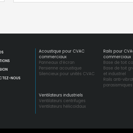
Acoustique pour CVAC
Rails pour CV
OS
commerciaux
commerciaux
TIONS
Panneaux d’écran
Base de toit 
Persienne acoustique
Base de toit 
SION
Silencieux pour unités CVAC
et industriel
CTEZ-NOUS
Rails anti-vibra
parasismiques
Ventilateurs industriels
Ventilateurs centrifuges
Ventilateurs hélicoïdaux