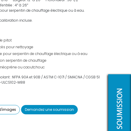
entrée : 4″ à 26″
pour serpentin de chauffage électrique ou à eau.
calibration incluse.
de pitot
ccès pour nettoyage
e pour serpentin de chauffage électrique ou à eau
tion serpentin de chauffage
n néoprène ou caoutchouc
solant : NFPA 90A et 90B / ASTM C-1071 / SMACNA / CGSB 51
AN-ULCS102-M88
 d'images
Demandez une soumission