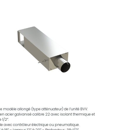
 le modèle allongé (type atténuateur) de l’unité BVV.
en acier galvanisé calibre 22 avec isolant thermique et
 1/2″.
e avec contrôleur électrique ou pneumatique.
 à 18″ – Largeur: 12″ à 20″ – Profondeur : 38-1/2″